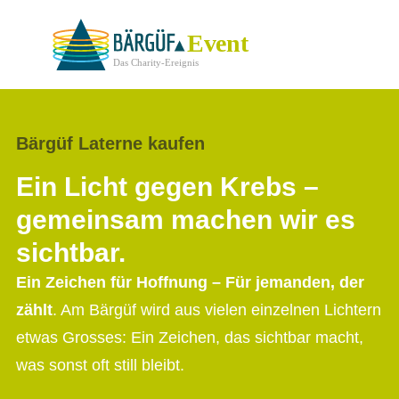
Zur Startseite
Zur mobilen Navigation
Zur Suche
Zum Hauptinhalt
Zum Fussbereich
Event
Gemeinsam gegen Krebs
Das Charity-Ereignis
Verein
Bärgüf Laterne kaufen
Ein Licht gegen Krebs –
gemeinsam machen wir es
Event
sichtbar.
Ein Zeichen für Hoffnung – Für jemanden, der
Eindrücke & Emotionen
zählt
. Am Bärgüf wird aus vielen einzelnen Lichtern
etwas Grosses: Ein Zeichen, das sichtbar macht,
Sich engagieren
was sonst oft still bleibt.
Nächster Event