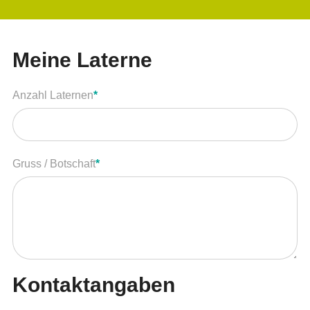
Teilnehmen unterstützen
Meine Laterne
Anmeldung 2026
Pflichtfeld
Anzahl Laternen
*
Häufige Fragen zum Event
Laternenverkauf
Pflichtfeld
Gruss / Botschaft
*
Botschafter zum Event
Sponsoren
Träff
Kontaktangaben