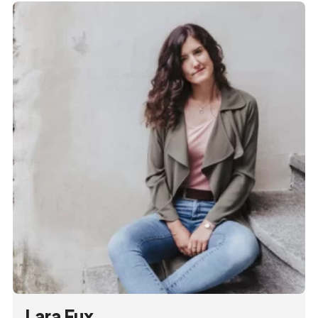
Hilft
Unterstützte Projekte
Wie wir unterstützen
Konto für Direktspende
Team von Bärgüf-hilft
Stimmen zu Bärgüf-hilft
Häufig gestellte Fragen
Projektantrag
Lara Fux
Zurück zur Übersicht