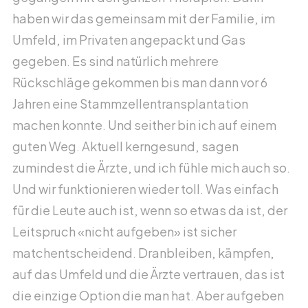
Zurück zur Übersicht
haben wir das gemeinsam mit der Familie, im
Umfeld, im Privaten angepackt und Gas
Hilft
gegeben. Es sind natürlich mehrere
Rückschläge gekommen bis man dann vor 6
Jahren eine Stammzellentransplantation
machen konnte. Und seither bin ich auf einem
guten Weg. Aktuell kerngesund, sagen
zumindest die Ärzte, und ich fühle mich auch so.
Und wir funktionieren wieder toll. Was einfach
für die Leute auch ist, wenn so etwas da ist, der
Leitspruch «nicht aufgeben» ist sicher
matchentscheidend. Dranbleiben, kämpfen,
auf das Umfeld und die Ärzte vertrauen, das ist
die einzige Option die man hat. Aber aufgeben