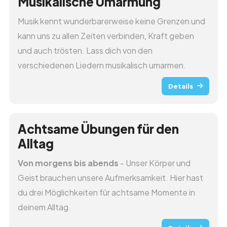
Musikalische Umarmung
Zurück zur Übersicht
Musik kennt wunderbarerweise keine Grenzen und
Hilft
kann uns zu allen Zeiten verbinden, Kraft geben
und auch trösten. Lass dich von den
verschiedenen Liedern musikalisch umarmen.
Details
Achtsame Übungen für den
Alltag
Von morgens bis abends
- Unser Körper und
Geist brauchen unsere Aufmerksamkeit. Hier hast
du drei Möglichkeiten für achtsame Momente in
deinem Alltag.