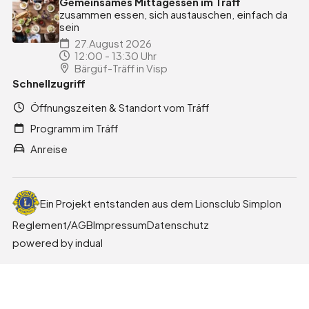
Gemeinsames Mittagessen im Träff
zusammen essen, sich austauschen, einfach da
sein
27.August 2026
12:00 - 13:30 Uhr
Bärgüf-Träff in Visp
Schnellzugriff
Öffnungszeiten & Standort vom Träff
Programm im Träff
Anreise
Ein Projekt entstanden aus dem Lionsclub Simplon
Reglement/AGB
Impressum
Datenschutz
powered by indual