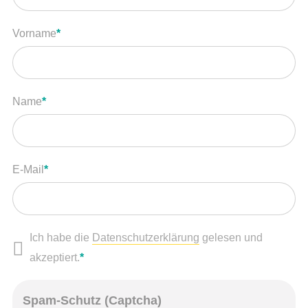
Direktspenden
Pflichtfeld
Vorname
*
Anlassspende
Erbschaften und Legate
In den Medien
Pflichtfeld
Name
*
Partner
Pflichtfeld
E-Mail
*
Event
Ich habe die
Datenschutzerklärung
gelesen und
Träff
Pflichtfeld
akzeptiert.
*
Spam-Schutz (Captcha)