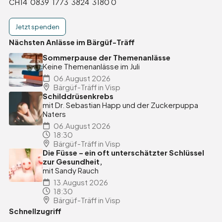
CH14 0839 1773 3824 3180 0
Jetzt spenden
Nächsten Anlässe im Bärgüf-Träff
Sommerpause der Themenanlässe
Keine Themenanlässe im Juli
06.August 2026
Bärgüf-Träff in Visp
Schilddrüsenkrebs
mit Dr. Sebastian Happ und der Zuckerpuppa
Naters
06.August 2026
18:30
Bärgüf-Träff in Visp
Die Füsse – ein oft unterschätzter Schlüssel
zur Gesundheit,
mit Sandy Rauch
13.August 2026
18:30
Bärgüf-Träff in Visp
Schnellzugriff