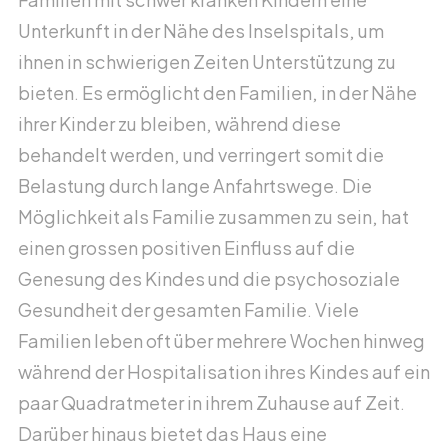
Hilft
Unterkunft in der Nähe des Inselspitals, um
ihnen in schwierigen Zeiten Unterstützung zu
bieten. Es ermöglicht den Familien, in der Nähe
Unterstützte Projekte
ihrer Kinder zu bleiben, während diese
Wie wir unterstützen
behandelt werden, und verringert somit die
Belastung durch lange Anfahrtswege. Die
Konto für Direktspende
Möglichkeit als Familie zusammen zu sein, hat
einen grossen positiven Einfluss auf die
Team von Bärgüf-hilft
Genesung des Kindes und die psychosoziale
Stimmen zu Bärgüf-hilft
Gesundheit der gesamten Familie. Viele
Häufig gestellte Fragen
Familien leben oft über mehrere Wochen hinweg
Projektantrag
während der Hospitalisation ihres Kindes auf ein
paar Quadratmeter in ihrem Zuhause auf Zeit.
Darüber hinaus bietet das Haus eine
Zurück zur Übersicht