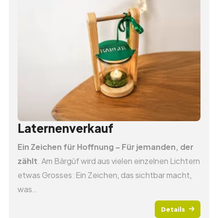
Teilnehmen unterstützen
Anmeldung 2026
Häufige Fragen zum Event
Laternenverkauf
Botschafter zum Event
Laternenverkauf
Sponsoren
Ein Zeichen für Hoffnung – Für jemanden, der
zählt
. Am Bärgüf wird aus vielen einzelnen Lichtern
etwas Grosses: Ein Zeichen, das sichtbar macht,
Zurück zur Übersicht
was
…
Träff
Details