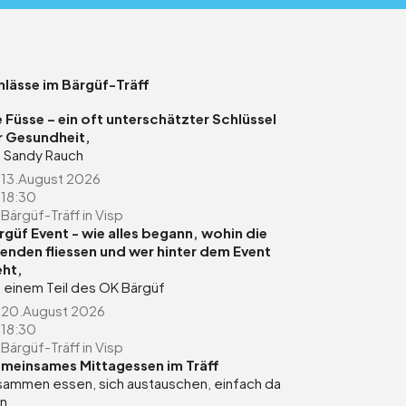
lässe im Bärgüf-Träff
e Füsse – ein oft unterschätzter Schlüssel
r Gesundheit,
t Sandy Rauch
13.August 2026
18:30
Bärgüf-Träff in Visp
rgüf Event - wie alles begann, wohin die
enden fliessen und wer hinter dem Event
eht,
t einem Teil des OK Bärgüf
20.August 2026
18:30
Bärgüf-Träff in Visp
meinsames Mittagessen im Träff
sammen essen, sich austauschen, einfach da
in