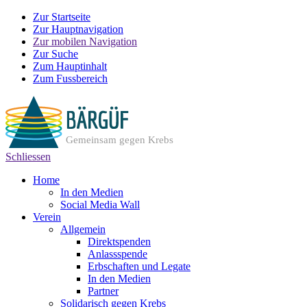
Zur Startseite
Zur Hauptnavigation
Zur mobilen Navigation
Zur Suche
Zum Hauptinhalt
Zum Fussbereich
Gemeinsam gegen Krebs
Schliessen
Home
In den Medien
Social Media Wall
Verein
Allgemein
Direktspenden
Anlassspende
Erbschaften und Legate
In den Medien
Partner
Solidarisch gegen Krebs