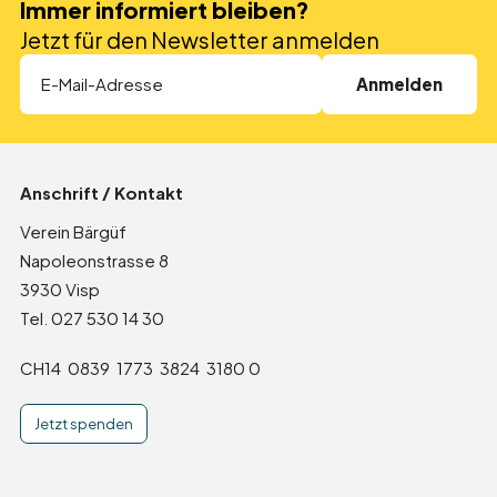
Immer informiert bleiben?
Direktspenden
Jetzt für den Newsletter anmelden
Anlassspende
Erbschaften und Legate
In den Medien
Anschrift / Kontakt
Partner
Verein Bärgüf
Napoleonstrasse 8
Zurück zur Übersicht
3930 Visp
Tel. 027 530 14 30
Event
CH14 0839 1773 3824 3180 0
Jetzt spenden
Träff