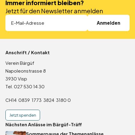
Immer informiert bleiben?
Direktspenden
Jetzt für den Newsletter anmelden
Anlassspende
Erbschaften und Legate
In den Medien
Anschrift / Kontakt
Partner
Verein Bärgüf
Napoleonstrasse 8
Zurück zur Übersicht
3930 Visp
Tel. 027 530 14 30
Event
CH14 0839 1773 3824 3180 0
Jetzt spenden
Träff
Nächsten Anlässe im Bärgüf-Träff
Sommerpause der Themenanlässe