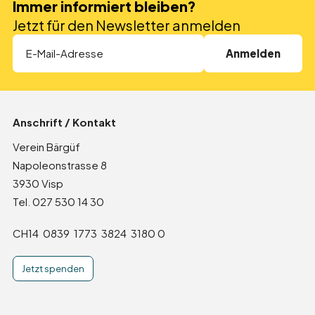
Immer informiert bleiben?
Direktspenden
Jetzt für den Newsletter anmelden
Anlassspende
Erbschaften und Legate
In den Medien
Anschrift / Kontakt
Partner
Verein Bärgüf
Napoleonstrasse 8
Zurück zur Übersicht
3930 Visp
Tel. 027 530 14 30
Event
CH14 0839 1773 3824 3180 0
Jetzt spenden
Träff