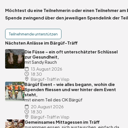
Möchtest du eine Teilnehmerin oder einen Teilnehmer am
Spende zwingend über den jeweiligen Spendelink der Tei
Hilft
Teilnehmende unterstützen
Nächsten Anlässe im Bärgüf-Träff
Die Füsse – ein oft unterschätzter Schlüssel
zur Gesundheit,
mit Sandy Rauch
13.August 2026
18:30
Bärgüf-Träff in Visp
Bärgüf Event - wie alles begann, wohin die
Spenden fliessen und wer hinter dem Event
steht,
mit einem Teil des OK Bärgüf
20.August 2026
18:30
Bärgüf-Träff in Visp
Gemeinsames Mittagessen im Träff
zusammen essen, sich austauschen, einfach da