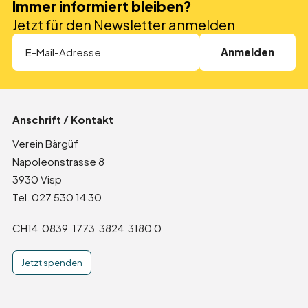
Immer informiert bleiben?
Direktspenden
Jetzt für den Newsletter anmelden
Anlassspende
Erbschaften und Legate
In den Medien
Anschrift / Kontakt
Partner
Verein Bärgüf
Napoleonstrasse 8
Zurück zur Übersicht
3930 Visp
Tel. 027 530 14 30
Event
CH14 0839 1773 3824 3180 0
Jetzt spenden
Träff