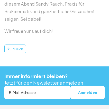
diesem Abend Sandy Rauch, Praxis für
Zurück zur Übersicht
Biokinematik und ganzheitliche Gesundheit
Hilft
zeigen. Sei dabei!
Wir freuen uns auf dich!
Zurück
Immer informiert bleiben?
Jetzt für den Newsletter anmelden