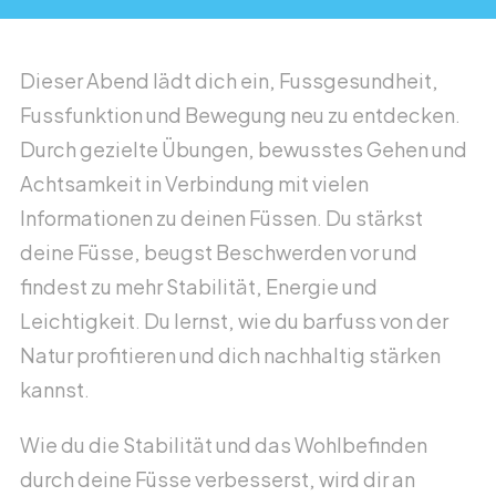
Solidaritätswalk
Dieser Abend lädt dich ein, Fussgesundheit,
Unser Engagement
Fussfunktion und Bewegung neu zu entdecken.
Durch gezielte Übungen, bewusstes Gehen und
Begegnungen schaffen
Achtsamkeit in Verbindung mit vielen
Was wir bieten
Informationen zu deinen Füssen. Du stärkst
deine Füsse, beugst Beschwerden vor und
Häufige Fragen zum Träff
findest zu mehr Stabilität, Energie und
Stimmen zum Träff
Leichtigkeit. Du lernst, wie du barfuss von der
Team von Bärgüf-Träff
Natur profitieren und dich nachhaltig stärken
kannst.
Lage & Öffnungszeiten
In den Medien
Wie du die Stabilität und das Wohlbefinden
durch deine Füsse verbesserst, wird dir an